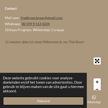
Contact
Mail naar:
fredbroer.broer@gmail.com
Whatsapp:
00 599 9 513 4224
10 Kaya Progreso, Willemstad, Curaçao
15 minuten rijden tot zowel Willemstad als Jan Thiel Beach
Deze website gebruikt cookies voor analyse-
doeleinden en/of het tonen van advertenties. Door
gebruik te blijven maken van de site gaat u hiermee
akkoord.
© 2023 - 2026 komnaarcuracao
Akkoord
E-mailadres
Telefoonnummer
Kaart
WhatsApp
Powered by
JouwWeb